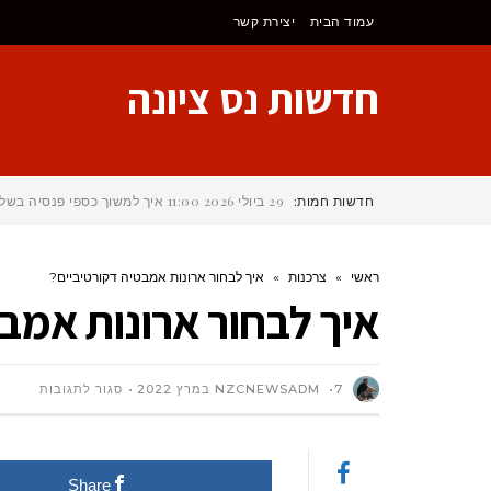
לתוכן
עמוד הבית
יצירת קשר
חדשות נס ציונה
חדשות חמות:
29 ביולי 2026
11:00
איך למשוך כספי פנסיה בשלו
ראשי
»
צרכנות
»
איך לבחור ארונות אמבטיה דקורטיביים?
איך לבחור ארונות אמב
על
7 במרץ 2022
NZCNEWSADM
סגור לתגובות
איך
Share
לבחור