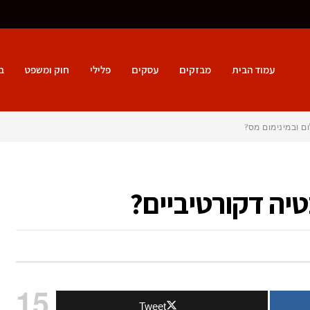
עמוד הבית
מבזקים
עסקים
פלילי
חוק ומשפט
ב
ם ובמינימום מס?
טיה דקורטיביים?
15
Tweet