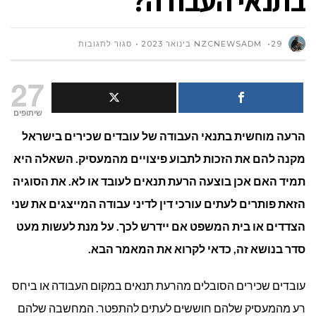
בתנאי העבודה?
על
29 בינואר 2023
NZCNEWSADM
סגור לתגובות
מתי
27
עובד
שיתופים
הרעה מוחשית בתנאי העבודה של עובדים שכירים בישראל
זכאי
מקנה להם את הזכות לתבוע פיצויים מהמעסיק. השאלה היא
לפיצויים
תמיד האם אכן בוצעה הרעת תנאים לעובד או לא. את הסוגיה
בעקבות
הזאת פותרים לעתים עורכי דין לדיני עבודה המייצגים את שני
הצדדים או בית המשפט אם יידרש לכך. על מנת לעשות מעט
הרעה
סדר בנושא זה, כדאי לקרוא את המאמר הבא.
מוחשית
עובדים שכירים הסובלים מהרעת תנאים במקום העבודה או ביחס
בתנאי
רע מהמעסיק שלהם חוששים לעתים להתפטר. המחשבה שלהם