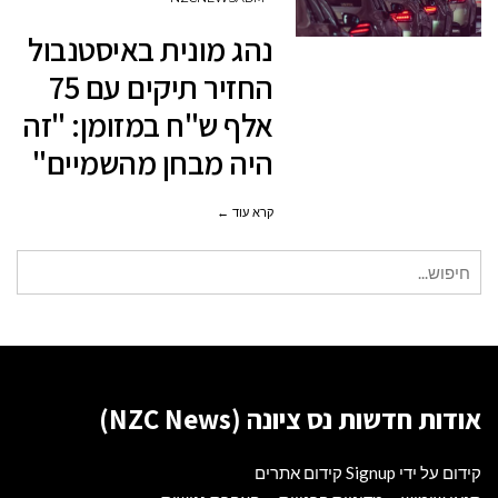
באיסטנבול
נהג מונית באיסטנבול
החזיר
החזיר תיקים עם 75
תיקים
אלף ש"ח במזומן: "זה
עם
היה מבחן מהשמיים"
75
אלף
קרא עוד ←
ש"ח
במזומן:
חיפוש
"זה
עבור:
היה
מבחן
מהשמיים"
אודות חדשות נס ציונה (NZC News)
קידום על ידי Signup קידום אתרים